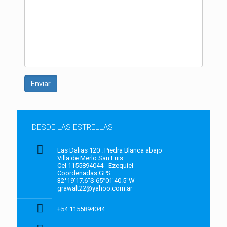
Enviar
DESDE LAS ESTRELLAS
Las Dalias 120 . Piedra Blanca abajo
Villa de Merlo San Luis
Cel 1155894044 - Ezequiel
Coordenadas GPS
32°19'17.6"S 65°01'40.5"W
grawalt22@yahoo.com.ar
+54 1155894044